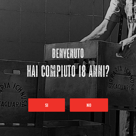
benvenuto
hai compiuto 18 anni?
SI
NO