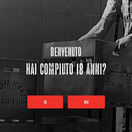
benvenuto
hai compiuto 18 anni?
SI
NO