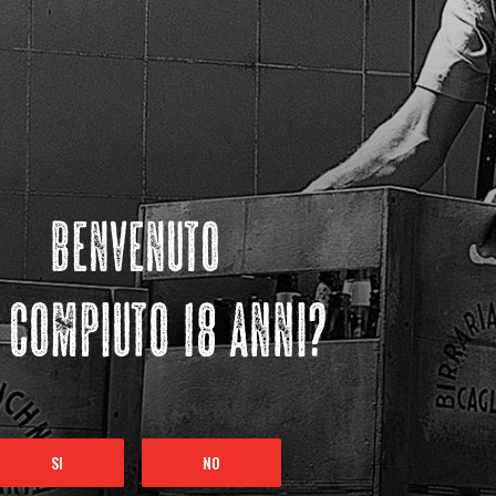
benvenuto
 compiuto 18 anni?
SI
NO