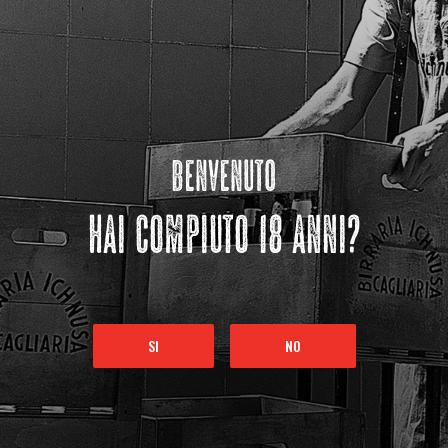
benvenuto
hai compiuto 18 anni?
SI
NO